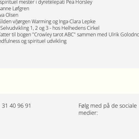
pirituel mester i dyretelepati Pea Horsley
sanne Løfgren
/Eva Olsen
ilden v/Jørgen Warming og Inga-Clara Lepke
elvudvikling 1, 2 og 3 - hos Helhedens Cirkel
fatter til bogen "Crowley tarot ABC" sammen med Ulrik Golodn
fulness og spirituel udvikling
: 31 40 96 91
Følg med på de sociale
medier: