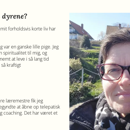
 dyrene?
it forholdsvis korte liv har
eg var en ganske lille pige. Jeg
spiritualitet til mig, og
emt at leve i så lang tid
så kraftigt
re læremestre fik jeg
begyndte at åbne op telepatisk
g coaching. Det har været et