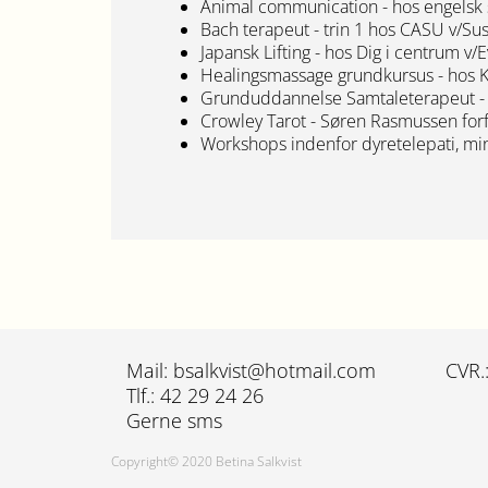
Animal communication - hos engelsk s
Bach terapeut - trin 1 hos CASU v/Su
Japansk Lifting - hos Dig i centrum v
Healingsmassage grundkursus - hos K
Grunduddannelse Samtaleterapeut - S
Crowley Tarot - Søren Rasmussen for
Workshops indenfor dyretelepati, mind
Mail: bsalkvist@hotmail.com
CVR.
Tlf.: 42 29 24 26
Gerne sms
Copyright© 2020 Betina Salkvist