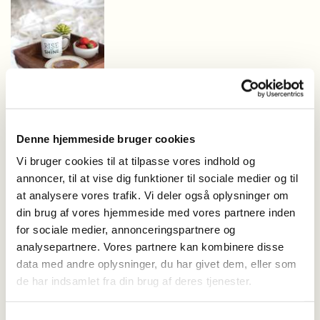
Denne hjemmeside bruger cookies
Vi bruger cookies til at tilpasse vores indhold og
Genoplad og bliv renset
annoncer, til at vise dig funktioner til sociale medier og til
Morgenmeditation
at analysere vores trafik. Vi deler også oplysninger om
din brug af vores hjemmeside med vores partnere inden
Med denne lette, friske, rolige og rensende meditation kan
for sociale medier, annonceringspartnere og
du kun komme godt fra dagens start.
analysepartnere. Vores partnere kan kombinere disse
data med andre oplysninger, du har givet dem, eller som
Sæt dig godt til rette og lad dig berolige af fuglekvidder og
de har indsamlet fra din brug af deres tjenester.
positive bekræftelser der ændrer dine energier til givende
og genopladende.
Samtykkevalg